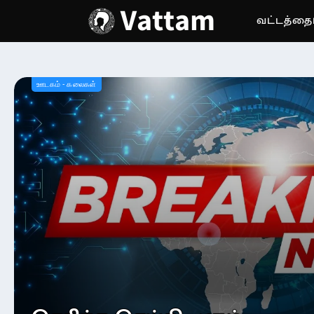
வட்டத்தைப
வட்டம் | உலகத
ஊடகம் - கலைகள்