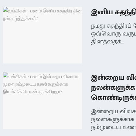
இனிய சுதந்தி
நமது சுதந்திரப
ஒவ்வொரு வருடம
தினத்தைக்...
இன்றைய வி
நலன்களுக்கா
கொண்டிருக்
இன்றைய விவச
நலன்களுக்காக 
நம்முடைய உணவ