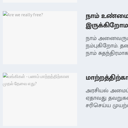
நாம் உண்மைய
இருக்கிறோம
நாம் அனைவரும்
நம்புகிறோம். த
நாம் சுதந்திரமாக.
மாற்றத்திற்
அரசியல் அமைப்
ஏதாவது தவறுகள
சரிசெய்ய முயற்ச