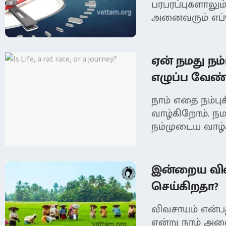
பரபரப்புகளாலும்
அனைவரும் எப்ப
ஏன் நமது நம
எழுப்ப வேண்ட
நாம் எதை நம்
வாழ்கிறோம். நம
நம்முடைய வாழ்
இன்றைய வி
செய்கிறதா?
விவசாயம் என்பத
என்று நாம் அனை