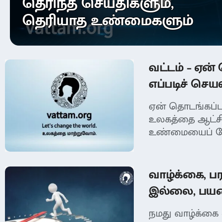
தெரிந்த செய்திகளும்,
தெரியாத உண்மைகளும்
வட்டம் – ஏன்
எப்படிச் செய
ஏன் தொடங்கப்ப
உலகத்தை ஆட்சி
உண்மையைப் பேச
வாழ்க்கை, ப
இல்லை, பய
நமது வாழ்க்கை 