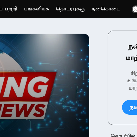
் பற்றி
பங்களிக்க
தொடர்புக்கு
நன்கொடை
்தை மாற்றுவோம்.
ந
மாற
ச
உங்
மாற
ந
தொடர்பில்