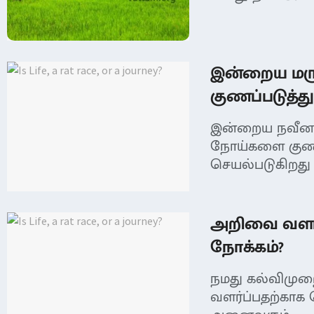
இன்றைய மர
குணப்படுத்த
இன்றைய நவீன ம
நோய்களை குணப
செயல்படுகிறது 
அறிவை வளர்
நோக்கம்?
நமது கல்விமு
வளர்ப்பதற்காக 