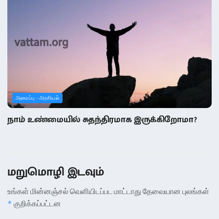
அமைப்பு - அரசியல்
நாம் உண்மையில் சுதந்திரமாக இருக்கிறோமா?
மறுமொழி இடவும்
உங்கள் மின்னஞ்சல் வெளியிடப்பட மாட்டாது
தேவையான புலங்கள்
குறிக்கப்பட்டன
*